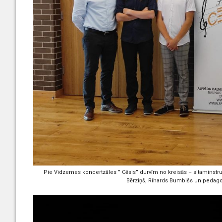
Pie Vidzemes koncertzāles ” Cēsis” durvīm no kreisās – sitaminstru
Bērziņš, Rihards Bumbišs un pedagog