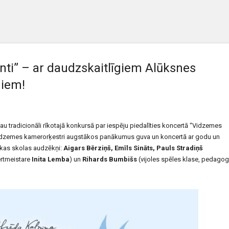
ti” – ar daudzskaitlīgiem Alūksnes
iem!
 tradicionāli rīkotajā konkursā par iespēju piedalīties koncertā “Vidzemes
 Vidzemes kamerorķestri augstākos panākumus guva un koncertā ar godu un
ikas skolas audzēkņi:
Aigars Bērziņš, Emīls Sināts, Pauls Stradiņš
ertmeistare
Inita Lemba
) un
Rihards Bumbišs
(vijoles spēles klase, pedago