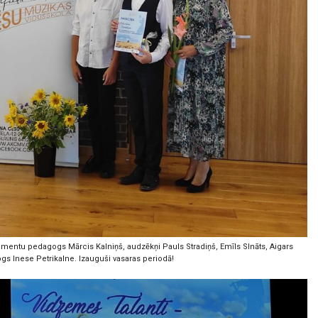
mentu pedagogs Mārcis Kalniņš, audzēkņi Pauls Stradiņš, Emīls SInāts, Aigars
s Inese Petrikalne. Izauguši vasaras periodā!