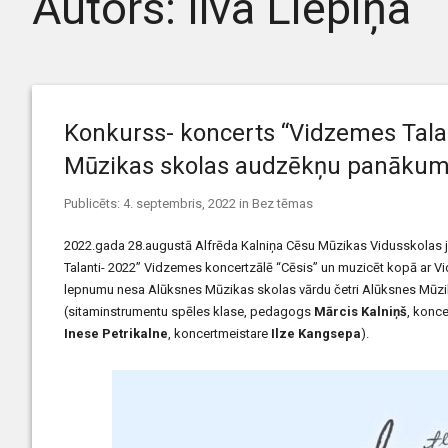
Autors:
Ilva Liepiņa
Konkurss- koncerts “Vidzemes Talan
Mūzikas skolas audzēkņu panākum
Publicēts:
4. septembris, 2022
in
Bez tēmas
2022.gada 28.augustā Alfrēda Kalniņa Cēsu Mūzikas Vidusskolas jau
Talanti- 2022” Vidzemes koncertzālē “Cēsis” un muzicēt kopā ar
lepnumu nesa Alūksnes Mūzikas skolas vārdu četri Alūksnes Mūz
(sitaminstrumentu spēles klase, pedagogs
Mārcis Kalniņš
, konc
Inese Petrikalne
, koncertmeistare
Ilze Kangsepa
).