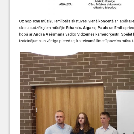
Uz nopietnu mūziķu iemīļotās skatuves, vienā koncertā ar labākaj
skolu audzēkņiem mūsējie
Rihards, Aigars, Pauls
un
Emīls
priec
kopā ar
Andra Veismaņa
vadīto Vidzemes kamerorķestri. Spēlēt ko
izaicinājums un vērtīga pieredze, ko teicamā līmenī paveica mūsu t