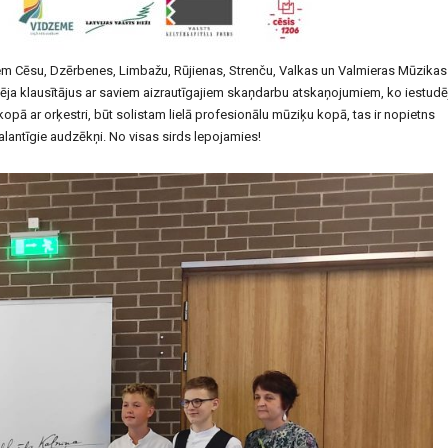
iem Cēsu, Dzērbenes, Limbažu, Rūjienas, Strenču, Valkas un Valmieras Mūzikas
ēja klausītājus ar saviem aizrautīgajiem skaņdarbu atskaņojumiem, ko iestudē
pā ar orķestri, būt solistam lielā profesionālu mūziķu kopā, tas ir nopietns
alantīgie audzēkņi. No visas sirds lepojamies!