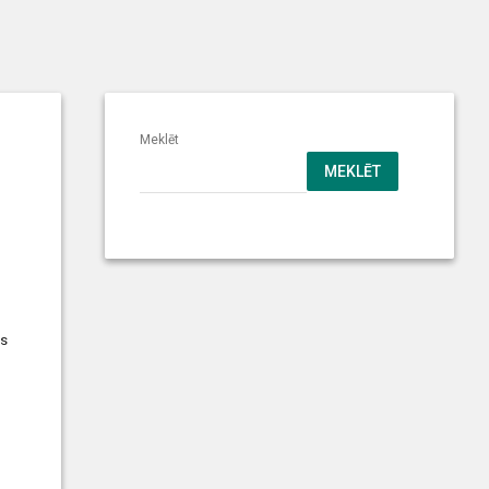
Meklēt
MEKLĒT
gs