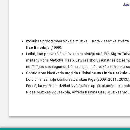
Jau
Izglītības programma Vokālā mūzika – Kora klase tika atvērta 
Ilze Briediņa
(1999).
Laikā, kad par vokālās mūzikas skolotāju strādāja
Sigita Tai
meiteņu koris
Melodija
, kas X Latvijas skolu jaunatnes dzies
nozīmīgus sasniegumus bērnu un jauniešu vokālistu konkurso
Šobrīd Kora klasi vada
Ingrīda Pilskalne
un
Linda Berkule
.
koru un ansambļu konkursā
Lai skan
Rīgā (2009., 2011., 2013.)
Priecē, ka vairāki audzēkņi izvēlējušies apgūt akadēmisko so
Rīgas Mūzikas vidusskolā, Alfrēda Kalniņa Cēsu Mūzikas vidus