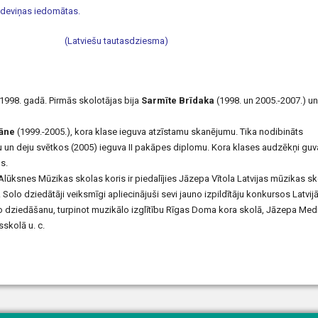
 deviņas iedomātas.
(Latviešu tautasdziesma)
1998. gadā. Pirmās skolotājas bija
Sarmīte Brīdaka
(1998. un 2005.-2007.) un
vāne
(1999.-2005.), kora klase ieguva atzīstamu skanējumu. Tika nodibināts
mu un deju svētkos (2005) ieguva II pakāpes diplomu. Kora klases audzēkņi guv
s.
 Alūksnes Mūzikas skolas koris ir piedalījies Jāzepa Vītola Latvijas mūzikas sk
. Solo dziedātāji veiksmīgi apliecinājuši sevi jauno izpildītāju konkursos Latvijā
lo dziedāšanu, turpinot muzikālo izglītību Rīgas Doma kora skolā, Jāzepa Med
skolā u. c.