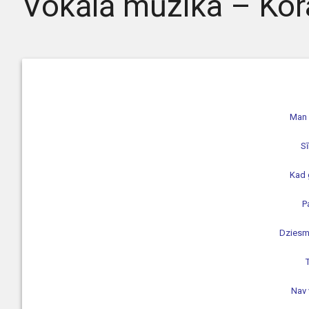
Vokālā mūzika – Kor
Man 
Sī
Kad 
P
Dziesm
Nav 