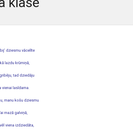
a klase
bij’ dziesmu vācelīte
kā lazdu krūmiņā,
gribēju, tad dziedāju
a vienai lasīdama.
u, manu košu dziesmu
Tai mazā galviņā,
vēl viena izdziedāta,