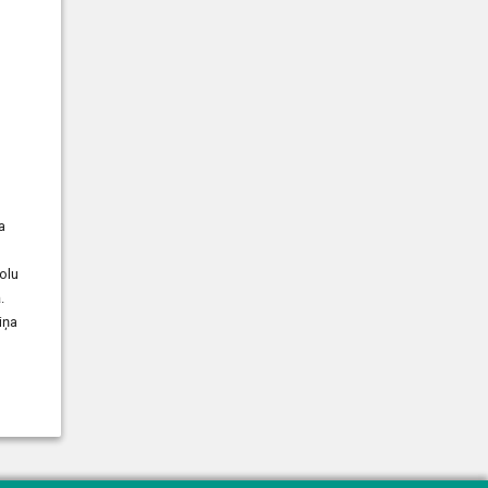
a
olu
.
iņa