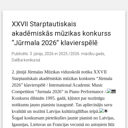
XXVII Starptautiskais
akadēmiskās mūzikas konkurss
“Jūrmala 2026” klavierspēlē
Publicēts:
3. jūnijs, 2026
in
2025./2026. mācību gads
,
Dalība konkursā
2. jūnijā Jūrmalas Mūzikas vidusskolā notika XXVII
Starptautiskais akadēmiskās mūzikas konkurss “Jūrmala
2026” klavierspēlē / International Academic Music
Competition “Jurmala 2026” in Piano Performance /.
Konkurss dibināts 1995. gadā, kļūstot par nozīmīgu
notikumu jauno pianistu izaugsmē. Tas apliecinājis savu
kvalitāti un nozīmi Latvijas kultūrizglītības telpā.
Šogad konkursam pieteikušies jaunie pianisti no Latvijas,
Igaunijas, Lietuvas un Francijas vecumā no astoņiem līdz