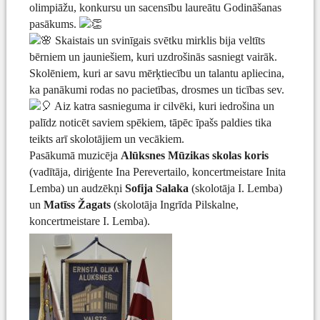
olimpiāžu, konkursu un sacensību laureātu Godināšanas
pasākums.
Skaistais un svinīgais svētku mirklis bija veltīts
bērniem un jauniešiem, kuri uzdrošinās sasniegt vairāk.
Skolēniem, kuri ar savu mērķtiecību un talantu apliecina,
ka panākumi rodas no pacietības, drosmes un ticības sev.
Aiz katra sasnieguma ir cilvēki, kuri iedrošina un
palīdz noticēt saviem spēkiem, tāpēc īpašs paldies tika
teikts arī skolotājiem un vecākiem.
Pasākumā muzicēja
Alūksnes Mūzikas skolas koris
(vadītāja, diriģente Ina Perevertailo, koncertmeistare Inita
Lemba) un audzēkņi
Sofija Salaka
(skolotāja I. Lemba)
un
Matīss Žagats
(skolotāja Ingrīda Pilskalne,
koncertmeistare I. Lemba).