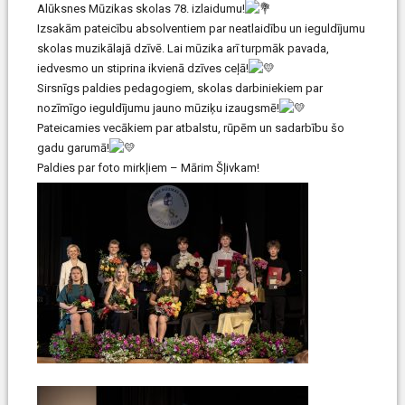
Alūksnes Mūzikas skolas 78. izlaidumu!
Izsakām pateicību absolventiem par neatlaidību un ieguldījumu
skolas muzikālajā dzīvē. Lai mūzika arī turpmāk pavada,
iedvesmo un stiprina ikvienā dzīves ceļā!
Sirsnīgs paldies pedagogiem, skolas darbiniekiem par
nozīmīgo ieguldījumu jauno mūziķu izaugsmē!
Pateicamies vecākiem par atbalstu, rūpēm un sadarbību šo
gadu garumā!
Paldies par foto mirkļiem – Mārim Šļivkam!