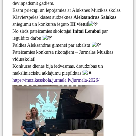
deviņpadsmit gadiem.
Esam priecīgi un lepojamies ar Alūksnes Mūzikas skolas
Klavierspēles klases audzēknes
Aleksandras Salakas
sniegumu un konkursā iegūto
III vietu
!
No sirds pateicamies skolotājai
Initai Lembai
par
ieguldīto darbu!
Paldies Aleksandras ģimenei par atbalstu!
Pateicamies konkursa rīkotājiem – Jūrmalas Mūzikas
vidusskolai!
Konkursa dienas bija iedvesmas, draudzības un
māksliniecisku atklājumu piepildītas!
https://muzikasskola.jurmala.lv/jurmala-2026/