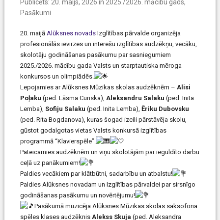
Publicēts:
20. maijs, 2026
in
2025./2026. mācību gads
,
Pasākumi
20. maijā
Alūksnes novads
Izglītības pārvalde organizēja
profesionālās ievirzes un interešu izglītības audzēkņu, vecāku,
skolotāju godināšanas pasākumu par sasniegumiem
2025./2026. mācību gada Valsts un starptautiska mēroga
konkursos un olimpiādēs.
Lepojamies ar Alūksnes Mūzikas skolas audzēknēm –
Alisi
Poļaku
(ped. Lāsma Cunska),
Aleksandru Salaku
(ped. Inita
Lemba),
Sofiju Salaku
(ped. Inita Lemba),
Ēriku Dubovsku
(ped. Rita Bogdanova), kuras šogad izcili pārstāvēja skolu,
gūstot godalgotas vietas Valsts konkursā izglītības
programmā “Klavierspēle”.
Pateicamies audzēknēm un viņu skolotājām par ieguldīto darbu
ceļā uz panākumiem!
Paldies vecākiem par klātbūtni, sadarbību un atbalstu!
Paldies Alūksnes novadam un Izglītības pārvaldei par sirsnīgo
godināšanas pasākumu un novērtējumu!
Pasākumā muzicēja Alūksnes Mūzikas skolas saksofona
spēles klases audzēknis
Alekss Skuja
(ped. Aleksandra