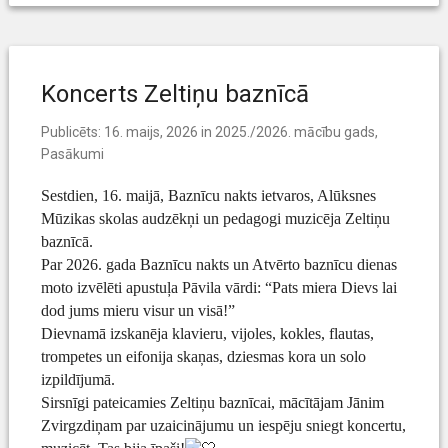
Koncerts Zeltiņu baznīcā
Publicēts:
16. maijs, 2026
in
2025./2026. mācību gads
,
Pasākumi
Sestdien, 16. maijā, Baznīcu nakts ietvaros, Alūksnes
Mūzikas skolas audzēkņi un pedagogi muzicēja Zeltiņu
baznīcā.
Par 2026. gada Baznīcu nakts un Atvērto baznīcu dienas
moto izvēlēti apustuļa Pāvila vārdi: “Pats miera Dievs lai
dod jums mieru visur un visā!”
Dievnamā izskanēja klavieru, vijoles, kokles, flautas,
trompetes un eifonija skaņas, dziesmas kora un solo
izpildījumā.
Sirsnīgi pateicamies Zeltiņu baznīcai, mācītājam Jānim
Zvirgzdiņam par uzaicinājumu un iespēju sniegt koncertu,