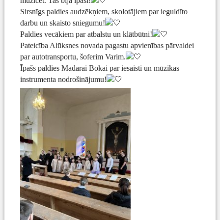
muzicēt. Tas bija īpaši!
Sirsnīgs paldies audzēkņiem, skolotājiem par ieguldīto
darbu un skaisto sniegumu!
Paldies vecākiem par atbalstu un klātbūtni!
Pateicība Alūksnes novada pagastu apvienības pārvaldei
par autotransportu, šoferim Varim.
Īpašs paldies Madarai Bokai par iesaisti un mūzikas
instrumenta nodrošinājumu!