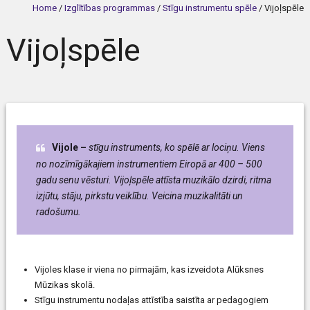
Home
/
Izglītības programmas
/
Stīgu instrumentu spēle
/
Vijoļspēle
Vijoļspēle
Vijole –
stīgu instruments, ko spēlē ar lociņu. Viens
no nozīmīgākajiem instrumentiem Eiropā ar 400 – 500
gadu senu vēsturi. Vijoļspēle attīsta muzikālo dzirdi, ritma
izjūtu, stāju, pirkstu veiklību. Veicina muzikalitāti un
radošumu.
Vijoles klase ir viena no pirmajām, kas izveidota Alūksnes
Mūzikas skolā.
Stīgu instrumentu nodaļas attīstība saistīta ar pedagogiem