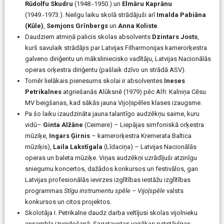
Rūdolfu Skudru
(1948.-1950.) un
Elmāru Kaprānu
(1949.-1973.). Neilgu laiku skolā strādājuši arī
Imalda Pabiāna
(Kūle)
,
Semjons Grīnbergs
un
Anna Koliste
.
Daudziem atmiņā palicis skolas absolvents
Dzintars Josts
,
kurš savulaik strādājis par Latvijas Filharmonijas kamerorķestra
galveno diriģentu un māksliniecisko vadītāju, Latvijas Nacionālās
operas orķestra diriģentu (pašlaik dzīvo un strādā ASV).
Tomēr lielākais pienesums skolai ir absolventes
Ineses
Petrikalnes
atgriešanās Alūksnē (1979) pēc Alfr. Kalniņa Cēsu
MV beigšanas, kad sākās jauna Vijoļspēles klases izaugsme.
Pa šo laiku izaudzināta jauna talantīgo audzēkņu saime, kuru
vidū–
Ginta Alžāne
(Ceimere) – Liepājas simfoniskā orķestra
mūziķe,
Ingars Ģirnis
– kamerorķestra Kremerata Baltica
mūziķis),
Laila Lakstīgala
(Līdaciņa) – Latvijas Nacionālās
operas un baleta mūziķe. Viņas audzēkņi uzrādījuši atzinīgu
sniegumu koncertos, dažādos konkursos un festivālos, gan
Latvijas profesionālās ievirzes izglītības iestāžu izglītības
programmas
Stīgu instrumentu spēle – Vijoļspēle
valsts
konkursos un citos projektos.
Skolotāja I. Petrikalne daudz darba veltījusi skolas vijolnieku
ansambļa izveidošanā. Sagatavotas vairākas patstāvīgas