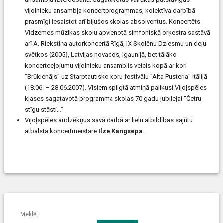
vijolnieku ansambļa koncertprogrammas, kolektīva darbībā
prasmīgi iesaistot arī bijušos skolas absolventus. Koncertēts
Vidzemes mūzikas skolu apvienotā simfoniskā orķestra sastāvā
arī A. Riekstiņa autorkoncertā Rīgā, IX Skolēnu Dziesmu un deju
svētkos (2005), Latvijas novados, Igaunijā, bet tālāko
koncertceļojumu vijolnieku ansamblis veicis kopā ar kori
”Brūklenājs” uz Starptautisko koru festivālu ”Alta Pusteria” Itālijā
(18.06. – 28.06.2007). Visiem spilgtā atmiņā palikusi Vijoļspēles
klases sagatavotā programma skolas 70 gadu jubilejai “Četru
stīgu stāsti…”
Vijoļspēles audzēkņus savā darbā ar lielu atbildības sajūtu
atbalsta koncertmeistare
Ilze Kangsepa
.
Meklēt