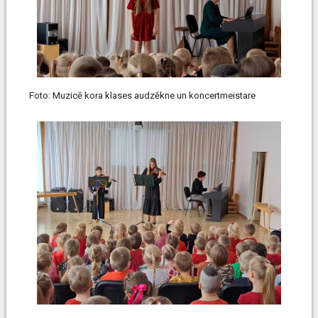
Foto: Muzicē kora klases audzēkne un koncertmeistare