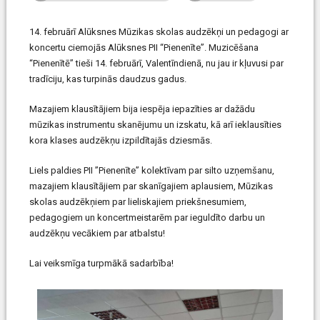
14. februārī Alūksnes Mūzikas skolas audzēkņi un pedagogi ar
koncertu ciemojās Alūksnes PII “Pienenīte”. Muzicēšana
“Pienenītē” tieši 14. februārī, Valentīndienā, nu jau ir kļuvusi par
tradīciju, kas turpinās daudzus gadus.
Mazajiem klausītājiem bija iespēja iepazīties ar dažādu
mūzikas instrumentu skanējumu un izskatu, kā arī ieklausīties
kora klases audzēkņu izpildītajās dziesmās.
Liels paldies PII ”Pienenīte” kolektīvam par silto uzņemšanu,
mazajiem klausītājiem par skanīgajiem aplausiem, Mūzikas
skolas audzēkņiem par lieliskajiem priekšnesumiem,
pedagogiem un koncertmeistarēm par ieguldīto darbu un
audzēkņu vecākiem par atbalstu!
Lai veiksmīga turpmākā sadarbība!