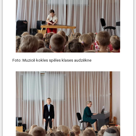
Foto: Muzicē kokles spēles klases audzēkne