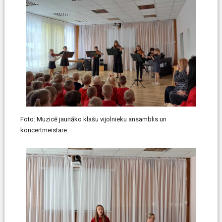
Foto: Muzicē jaunāko klašu vijolnieku ansamblis un
koncertmeistare