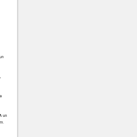
un
,
a
A un
em.