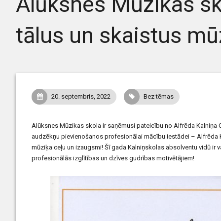
Alūksnes Mūzikas sk
tālus un skaistus mū
20. septembris, 2022
Bez tēmas
Alūksnes Mūzikas skola ir saņēmusi pateicību no Alfrēda Kalniņa
audzēkņu pievienošanos profesionālai mācību iestādei – Alfrēda K
mūziķa ceļu un izaugsmi! Šī gada Kalniņskolas absolventu vidū ir 
profesionālās izglītības un dzīves gudrības motivētājiem!