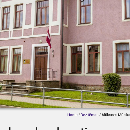
Home
/
Bez tēmas
/
Alūksnes Mūzikas