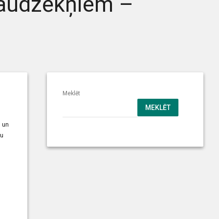
 audzēkņiem –
Meklēt
MEKLĒT
 un
vu