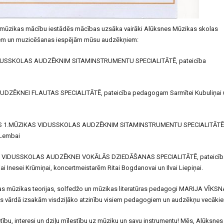
ās mūzikas mācību iestādēs mācības uzsāka vairāki Alūksnes Mūzikas skolas
ņiem un muzicēšanas iespējām mūsu audzēkņiem:
SSKOLAS AUDZĒKNIM SITAMINSTRUMENTU SPECIALITĀTĒ, pateicība
ZĒKNEI FLAUTAS SPECIALITĀTĒ, pateicība pedagogam Sarmītei Kubuliņai 
 1.MŪZIKAS VIDUSSKOLAS AUDZĒKNIM SITAMINSTRUMENTU SPECIALITĀTĒ
 Lembai
S VIDUSSKOLAS AUDZĒKNEI VOKĀLĀS DZIEDĀŠANAS SPECIALITĀTĒ, pateicīb
ai Inesei Krūmiņai, koncertmeistarēm Ritai Bogdanovai un Ilvai Liepiņai.
las mūzikas teorijas, solfedžo un mūzikas literatūras pedagogi MARIJA VĪKSN
s vārdā izsakām visdziļāko atzinību visiem pedagogiem un audzēkņu vecāki
tību, interesi un dziļu mīlestību uz mūziku un savu instrumentu! Mēs, Alūksnes