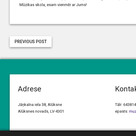
Mūzikas skola, esam vienmēr ar Jums!
PREVIOUS POST
Adrese
Kontak
Jāņkalna iela 38, Alūksne
Tālr: 64381
Alūksnes novads, LV-4301
epasts:
muz