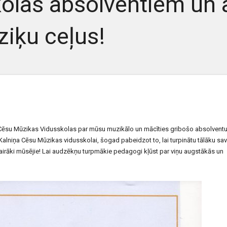
olas absolventiem un
ziķu ceļus!
 Cēsu Mūzikas Vidusskolas par mūsu muzikālo un mācīties gribošo absolventu
alniņa Cēsu Mūzikas vidusskolai, šogad pabeidzot to, lai turpinātu tālāku sa
vairāki mūsējie! Lai audzēkņu turpmākie pedagogi kļūst par viņu augstākās un