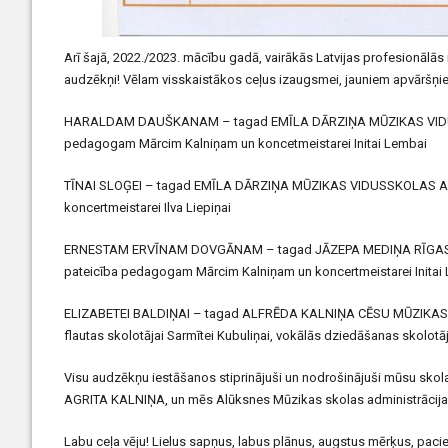
Arī šajā, 2022./2023. mācību gadā, vairākās Latvijas profesionāl
audzēkņi! Vēlam visskaistākos ceļus izaugsmei, jauniem apvārš
HARALDAM DAUŠKANAM – tagad EMĪLA DĀRZIŅA MŪZIKAS VIDU
pedagogam Mārcim Kalniņam un koncetmeistarei Initai Lembai
TĪNAI SLOĢEI – tagad EMĪLA DĀRZIŅA MŪZIKAS VIDUSSKOLAS AUD
koncertmeistarei Ilva Liepiņai
ERNESTAM ERVĪNAM DOVGĀNAM – tagad JĀZEPA MEDIŅA RĪGAS
pateicība pedagogam Mārcim Kalniņam un koncertmeistarei Initai
ELIZABETEI BALDIŅAI – tagad ALFRĒDA KALNIŅA CĒSU MŪZIKA
flautas skolotājai Sarmītei Kubuliņai, vokālās dziedāšanas skolotāj
Visu audzēkņu iestāšanos stiprinājuši un nodrošinājuši mūsu sko
AGRITA KALNIŅA, un mēs Alūksnes Mūzikas skolas administrācija
Labu ceļa vēju! Lielus sapņus, labus plānus, augstus mērķus, pacie