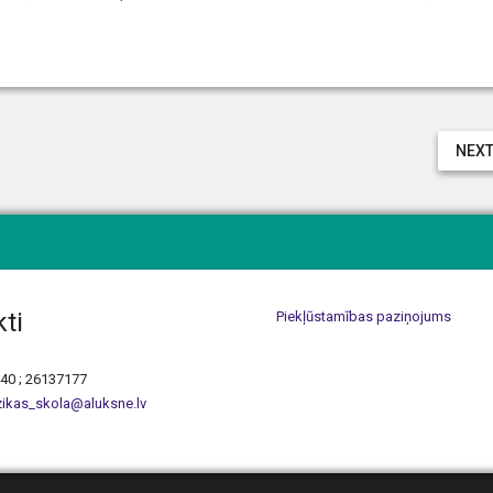
NEXT
ti
Piekļūstamības paziņojums
440 ; 26137177
ikas_skola@aluksne.lv