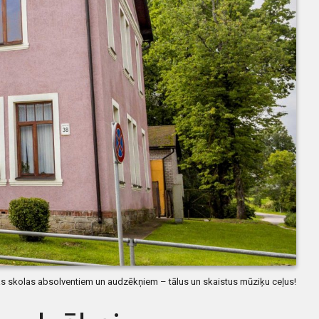
 skolas absolventiem un audzēkņiem – tālus un skaistus mūziķu ceļus!