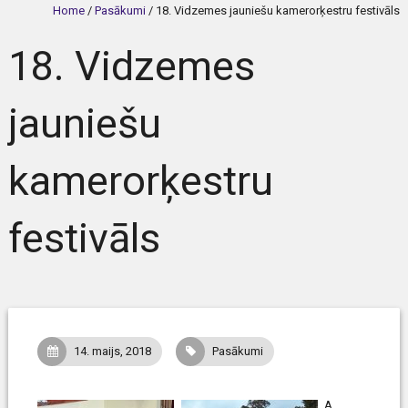
Home
/
Pasākumi
/
18. Vidzemes jauniešu kamerorķestru festivāls
18. Vidzemes
jauniešu
kamerorķestru
festivāls
14. maijs, 2018
Pasākumi
A