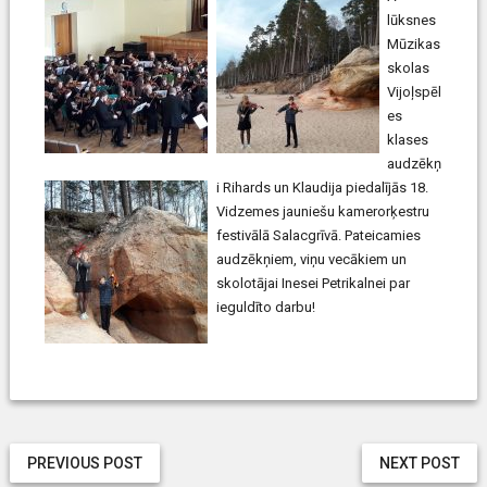
lūksnes
Mūzik
as
skolas
Vijoļspēl
es
klases
audzēkņ
i Rihards un Klaudija piedalījās 18.
Vidzemes jauniešu kamerorķestru
festivālā Salacgrīvā. Pateicamies
audzēkņiem, viņu vecākiem un
skolotājai Inesei Petrikalnei par
ieguldīto darbu!
PREVIOUS POST
NEXT POST