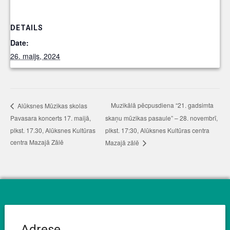
DETAILS
Date:
26. maijs, 2024
Muzikālā pēcpusdiena “21. gadsimta
Alūksnes Mūzikas skolas
Pavasara koncerts 17. maijā,
skaņu mūzikas pasaule” – 28. novembrī,
plkst. 17.30, Alūksnes Kultūras
plkst. 17:30, Alūksnes Kultūras centra
centra Mazajā Zālē
Mazajā zālē
Adrese