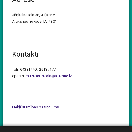
Jāņkalna iela 38, Alūksne
Alūksnes novads, LV-4301
Kontakti
Tālr: 64381440 ; 26137177
epasts:
muzikas_skola@aluksne.lv
Piekļūstamības paziņojums