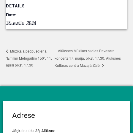
DETAILS
Date:
18. aprīlis, 2024
Alūksnes Mūzikas skolas Pavasara
Muzikālā pēcpusdiena
“Emilim Melngailim 150”, 11.
koncerts 17. maijā, plkst. 17.30, Alūksnes
aprīlī plkst. 17.30
Kultūras centra Mazajā Zālē
Adrese
Jāņkalna iela 38, Alūksne