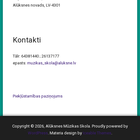
Alūksnes novads, LV-4301
Kontakti
Tālr: 64381440 ; 26137177
epasts:
muzikas_skola@aluksne.lv
Piekļūstamības paziņojums
Copyright © 2026, Alūksnes Mūzikas Skola. Proudly powered by
WordPress
. Materia design by
Iceable Themes
.