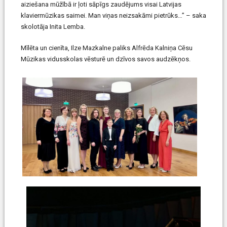
aiziešana mūžībā ir ļoti sāpīgs zaudējums visai Latvijas
klaviermūzikas saimei. Man viņas neizsakāmi pietrūks…” – saka
skolotāja Inita Lemba.
Mīlēta un cienīta, Ilze Mazkalne paliks Alfrēda Kalniņa Cēsu
Mūzikas vidusskolas vēsturē un dzīvos savos audzēkņos.