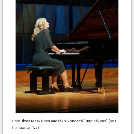
Foto: Ilzes Mazkalnes audzēkņi koncertā “Turpinājums” (no I.
Lembas arhīva)