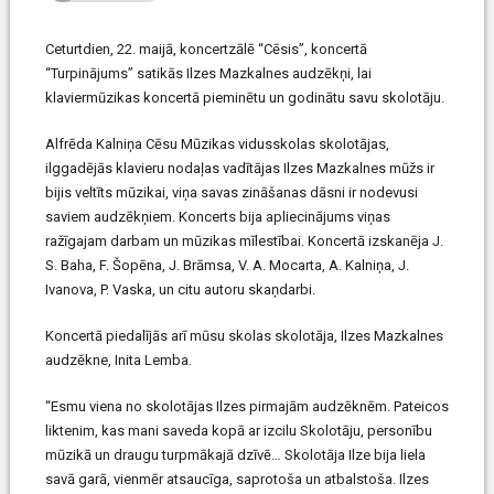
Ceturtdien, 22. maijā, koncertzālē “Cēsis”, koncertā
“Turpinājums” satikās Ilzes Mazkalnes audzēkņi, lai
klaviermūzikas koncertā pieminētu un godinātu savu skolotāju.
Alfrēda Kalniņa Cēsu Mūzikas vidusskolas skolotājas,
ilggadējās klavieru nodaļas vadītājas Ilzes Mazkalnes mūžs ir
bijis veltīts mūzikai, viņa savas zināšanas dāsni ir nodevusi
saviem audzēkņiem. Koncerts bija apliecinājums viņas
ražīgajam darbam un mūzikas mīlestībai. Koncertā izskanēja J.
S. Baha, F. Šopēna, J. Brāmsa, V. A. Mocarta, A. Kalniņa, J.
Ivanova, P. Vaska, un citu autoru skaņdarbi.
Koncertā piedalījās arī mūsu skolas skolotāja, Ilzes Mazkalnes
audzēkne, Inita Lemba.
“Esmu viena no skolotājas Ilzes pirmajām audzēknēm. Pateicos
liktenim, kas mani saveda kopā ar izcilu Skolotāju, personību
mūzikā un draugu turpmākajā dzīvē… Skolotāja Ilze bija liela
savā garā, vienmēr atsaucīga, saprotoša un atbalstoša. Ilzes