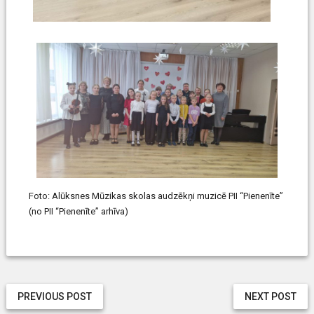
Foto: Alūksnes Mūzikas skolas audzēkņi muzicē PII “Pienenīte”
(no PII “Pienenīte” arhīva)
PREVIOUS POST
NEXT POST