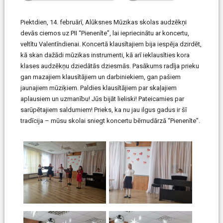
Piektdien, 14. februārī, Alūksnes Mūzikas skolas audzēkņi
devās ciemos uz PII “Pienenīte”, lai iepriecinātu ar koncertu,
veltītu Valentīndienai. Koncertā klausītajiem bija iespēja dzirdēt,
kā skan dažādi mūzikas instrumenti, kā arī ieklausīties kora
klases audzēkņu dziedātās dziesmās. Pasākums radīja prieku
gan mazajiem klausītājiem un darbiniekiem, gan pašiem
jaunajiem mūziķiem. Paldies klausītājiem par skaļajiem
aplausiem un uzmanību! Jūs bijāt lieliski! Pateicamies par
sarūpētajiem saldumiem! Prieks, ka nu jau ilgus gadus ir šī
tradīcija – mūsu skolai sniegt koncertu bērnudārzā “Pienenīte”.