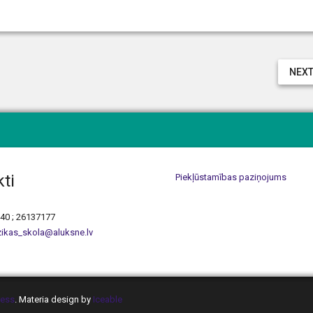
NEXT
ti
Piekļūstamības paziņojums
440 ; 26137177
ikas_skola@aluksne.lv
ess
. Materia design by
Iceable