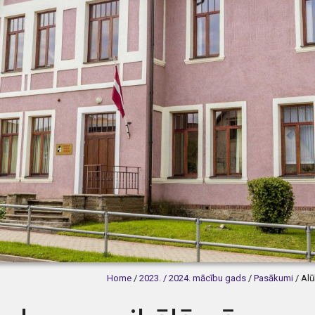
Home
/
2023. / 2024. mācību gads
/
Pasākumi
/
Al