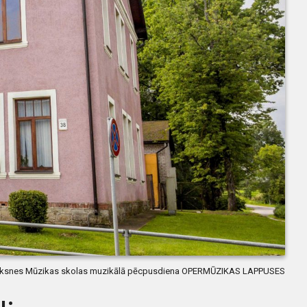
ūksnes Mūzikas skolas muzikālā pēcpusdiena OPERMŪZIKAS LAPPUSES