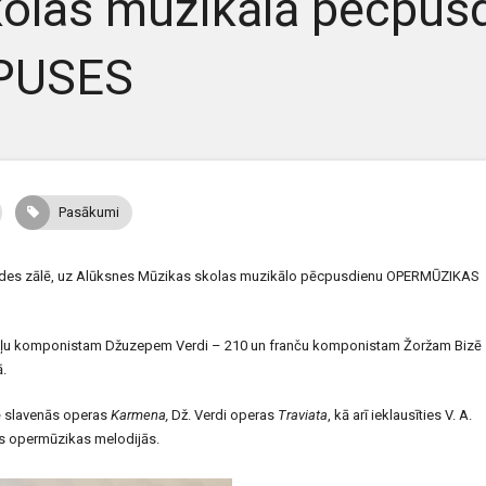
olas muzikālā pēcpus
PUSES
Pasākumi
rvaldes zālē, uz Alūksnes Mūzikas skolas muzikālo pēcpusdienu OPERMŪZIKAS
itāļu komponistam Džuzepem Verdi – 210 un franču komponistam Žoržam Bizē
ā.
ē slavenās operas
Karmena,
Dž. Verdi operas
Traviata
, kā arī ieklausīties V. A.
ās opermūzikas melodijās.