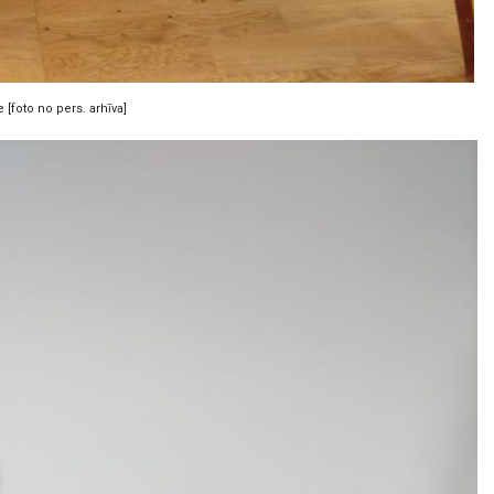
e [foto no pers. arhīva]