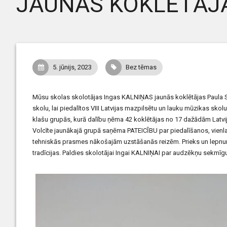
JAUNĀS KOKLĒTĀJA
5. jūnijs, 2023
Bez tēmas
Mūsu skolas skolotājas Ingas KALNIŅAS jaunās koklētājas Paula S
skolu, lai piedalītos VIII Latvijas mazpilsētu un lauku mūzikas sk
klašu grupās, kurā dalību ņēma 42 koklētājas no 17 dažādām Latvi
Volcīte jaunākajā grupā saņēma PATEICĪBU par piedalīšanos, vienlai
tehniskās prasmes nākošajām uzstāšanās reizēm. Prieks un lepnum
tradīcijas. Paldies skolotājai Ingai KALNIŅAI par audzēkņu sekmī