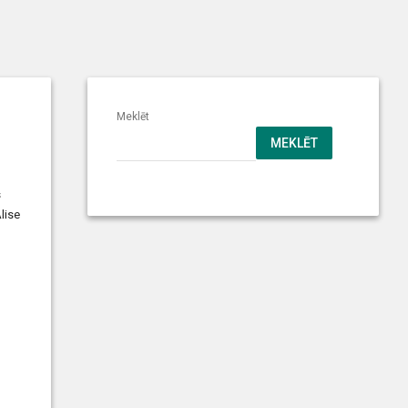
Meklēt
MEKLĒT
s
lise