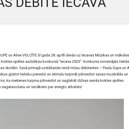
S DEBITĒ IECAVĀ
UPE un Alise VOLCĪTE šī gada 28. aprīlī devās uz Iecavas Mūzikas un mākslas
olu Kokles spēles audzēkņu konkursā “Iecava 2023”. Konkurss norisinājās četrā
jas skolām. Savā pirmajā uzstāšanās reizē mūsu debitantes – Paula Supe un A
kus gūstot lielisku pieredzi un stimulu turpināt pilnveidot savas muzikālās un
s, ka meitenes turpina pilnveidot un saglabāt dzīvas senās kokles spēles
gu sagatavošanu un vecākiem par sniegto atbalstu!