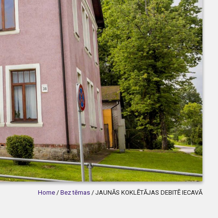
Home
/
Bez tēmas
/
JAUNĀS KOKLĒTĀJAS DEBITĒ IECAVĀ